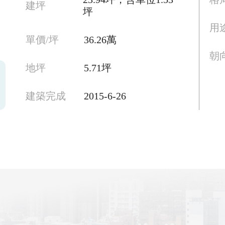
建坪
坪
用
單價/坪
36.26萬
朝
地坪
5.71坪
建築完成
2015-6-26