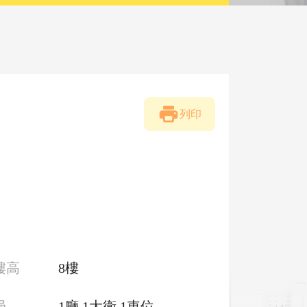
列印
樓高
8樓
局
1廳 1大衛 1車位