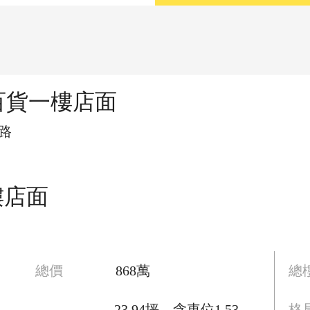
百貨一樓店面
路
樓店面
總價
868萬
總
23.94坪，含車位1.53
格