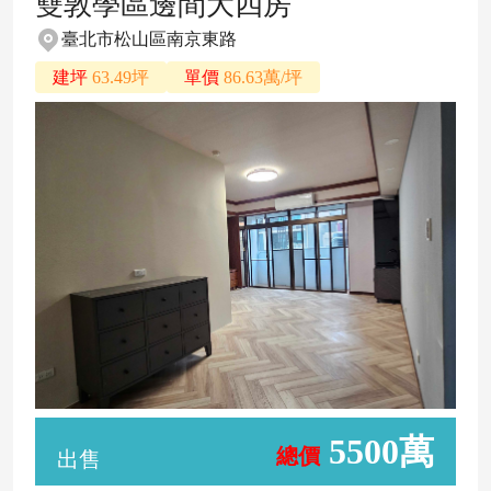
雙敦學區邊間大四房
臺北市松山區南京東路
建坪
63.49坪
單價
86.63萬/坪
5500萬
總價
出售