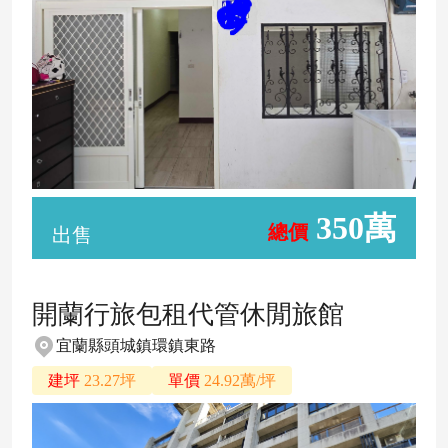
350萬
總價
出售
開蘭行旅包租代管休閒旅館
宜蘭縣頭城鎮環鎮東路
建坪
23.27坪
單價
24.92萬/坪