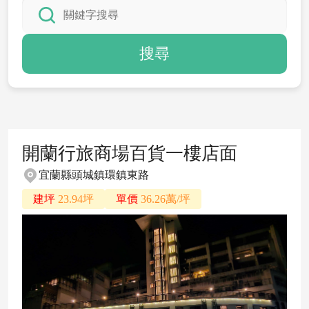
搜尋
開蘭行旅商場百貨一樓店面
宜蘭縣頭城鎮環鎮東路
建坪
23.94坪
單價
36.26萬/坪