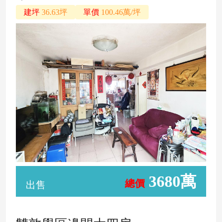
建坪
36.63坪
單價
100.46萬/坪
3680萬
總價
出售