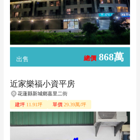
868萬
總價
出售
近家樂福小資平房
花蓮縣新城鄉嘉里二街
建坪
11.91坪
單價
29.39萬/坪