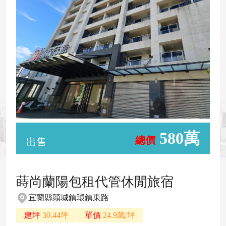
580萬
總價
出售
蒔尚蘭陽包租代管休閒旅宿
宜蘭縣頭城鎮環鎮東路
建坪
30.44坪
單價
24.9萬/坪