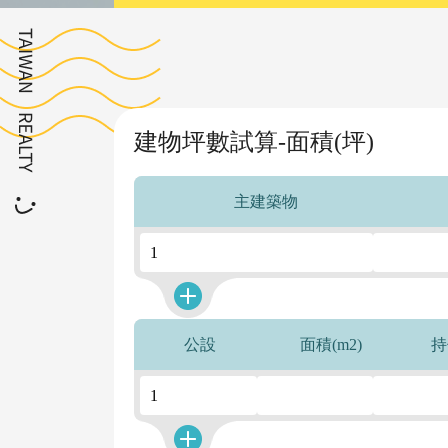
建物坪數試算-面積(坪)
主建築物
公設
面積(m2)
持