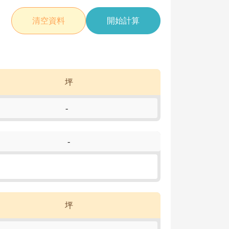
清空資料
開始計算
坪
-
-
坪