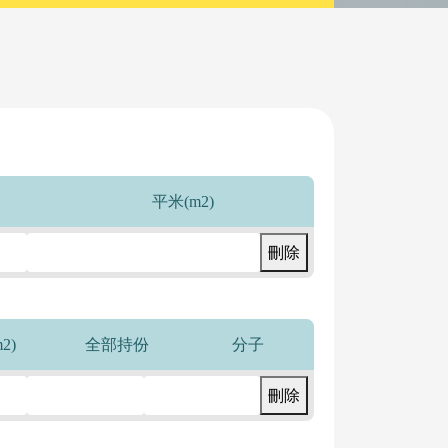
平米(m2)
刪除
2)
全部持份
分子
刪除