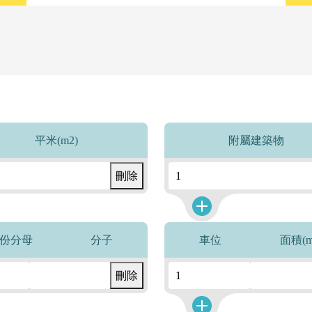
平米(m2)
附屬建築物
刪除
份分母
分子
車位
面積(m
刪除