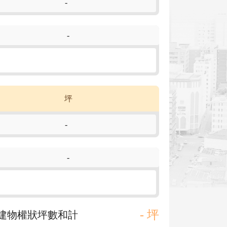
-
-
坪
-
-
- 坪
建物權狀坪數和計