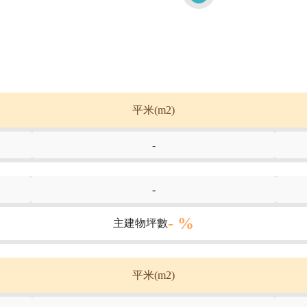
平米(m2)
-
-
- %
主建物坪數
平米(m2)