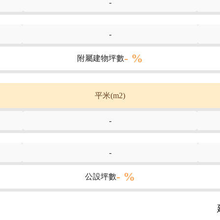
-
-
- %
附屬建物坪數
平米(m2)
-
-
- %
公設坪數