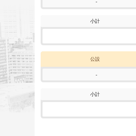
-
小計
公設
-
小計